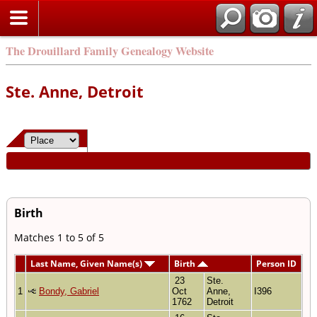
The Drouillard Family Genealogy Website
Ste. Anne, Detroit
Birth
Matches 1 to 5 of 5
Last Name, Given Name(s)
Birth
Person ID
23
Ste.
1
Bondy, Gabriel
Oct
Anne,
I396
1762
Detroit