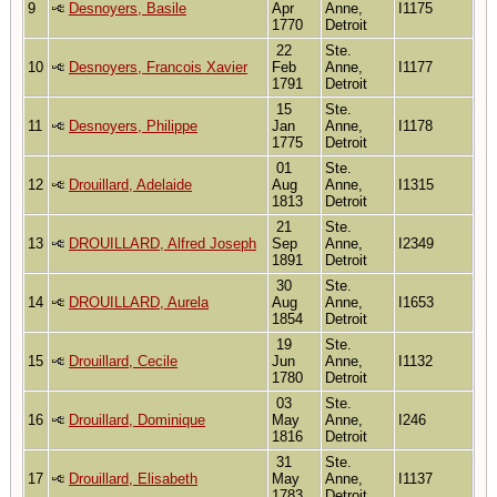
9
Desnoyers, Basile
Apr
Anne,
I1175
1770
Detroit
22
Ste.
10
Desnoyers, Francois Xavier
Feb
Anne,
I1177
1791
Detroit
15
Ste.
11
Desnoyers, Philippe
Jan
Anne,
I1178
1775
Detroit
01
Ste.
12
Drouillard, Adelaide
Aug
Anne,
I1315
1813
Detroit
21
Ste.
13
DROUILLARD, Alfred Joseph
Sep
Anne,
I2349
1891
Detroit
30
Ste.
14
DROUILLARD, Aurela
Aug
Anne,
I1653
1854
Detroit
19
Ste.
15
Drouillard, Cecile
Jun
Anne,
I1132
1780
Detroit
03
Ste.
16
Drouillard, Dominique
May
Anne,
I246
1816
Detroit
31
Ste.
17
Drouillard, Elisabeth
May
Anne,
I1137
1783
Detroit