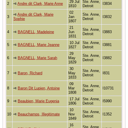
29 Jul
Ste. Anne,
2
Andre dit Clark, Marie Anne
I3834
1810
Detroit
02
Andre dit Clark, Marie
Ste. Anne,
3
Jan
I3832
Sophie
Detroit
1807
21
Ste. Anne,
4
BAGNELL, Madeleine
Jun
I3883
Detroit
1831
10 Jul
Ste. Anne,
5
BAGNELL, Marie Jeanne
I3881
1827
Detroit
29
Ste. Anne,
6
BAGNELL, Marie Sarah
May
I3882
Detroit
1829
30
Ste. Anne,
7
Baron, Richard
May
I831
Detroit
1833
09
Ste. Anne,
8
Baron Dit Lupien, Antoine
Mar
I10731
Detroit
1808
17 Jul
Ste. Anne,
9
Beaubien, Marie Eugenia
I5990
1806
Detroit
10
Ste. Anne,
10
Beauchamps, Illegitimate
Nov
I1352
Detroit
1849
16
Ste. Anne,