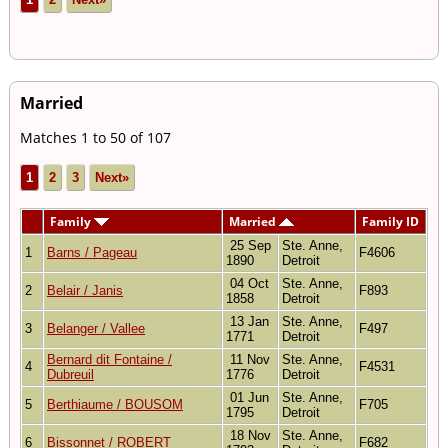
Married
Matches 1 to 50 of 107
1
2
3
Next»
Family
Married
Family ID
25 Sep
Ste. Anne,
1
Barns / Pageau
F4606
1890
Detroit
04 Oct
Ste. Anne,
2
Belair / Janis
F893
1858
Detroit
13 Jan
Ste. Anne,
3
Belanger / Vallee
F497
1771
Detroit
Bernard dit Fontaine /
11 Nov
Ste. Anne,
4
F4531
Dubreuil
1776
Detroit
01 Jun
Ste. Anne,
5
Berthiaume / BOUSOM
F705
1795
Detroit
18 Nov
Ste. Anne,
6
Bissonnet / ROBERT
F682