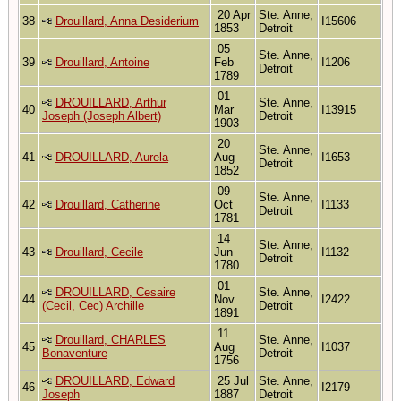
20 Apr
Ste. Anne,
38
Drouillard, Anna Desiderium
I15606
1853
Detroit
05
Ste. Anne,
39
Drouillard, Antoine
Feb
I1206
Detroit
1789
01
DROUILLARD, Arthur
Ste. Anne,
40
Mar
I13915
Joseph (Joseph Albert)
Detroit
1903
20
Ste. Anne,
41
DROUILLARD, Aurela
Aug
I1653
Detroit
1852
09
Ste. Anne,
42
Drouillard, Catherine
Oct
I1133
Detroit
1781
14
Ste. Anne,
43
Drouillard, Cecile
Jun
I1132
Detroit
1780
01
DROUILLARD, Cesaire
Ste. Anne,
44
Nov
I2422
(Cecil, Cec) Archille
Detroit
1891
11
Drouillard, CHARLES
Ste. Anne,
45
Aug
I1037
Bonaventure
Detroit
1756
DROUILLARD, Edward
25 Jul
Ste. Anne,
46
I2179
Joseph
1887
Detroit