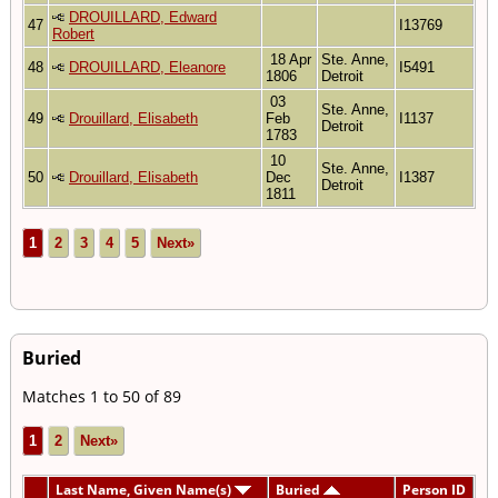
DROUILLARD, Edward
47
I13769
Robert
18 Apr
Ste. Anne,
48
DROUILLARD, Eleanore
I5491
1806
Detroit
03
Ste. Anne,
49
Drouillard, Elisabeth
Feb
I1137
Detroit
1783
10
Ste. Anne,
50
Drouillard, Elisabeth
Dec
I1387
Detroit
1811
1
2
3
4
5
Next»
Buried
Matches 1 to 50 of 89
1
2
Next»
Last Name, Given Name(s)
Buried
Person ID