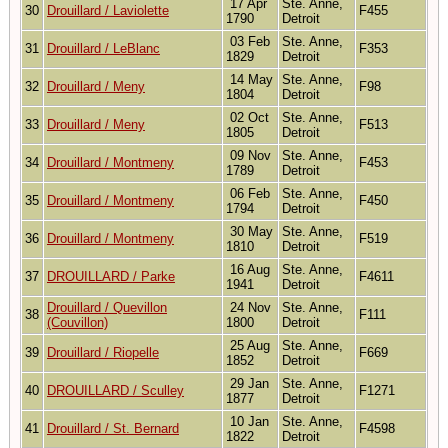
17 Apr
Ste. Anne,
30
Drouillard / Laviolette
F455
1790
Detroit
03 Feb
Ste. Anne,
31
Drouillard / LeBlanc
F353
1829
Detroit
14 May
Ste. Anne,
32
Drouillard / Meny
F98
1804
Detroit
02 Oct
Ste. Anne,
33
Drouillard / Meny
F513
1805
Detroit
09 Nov
Ste. Anne,
34
Drouillard / Montmeny
F453
1789
Detroit
06 Feb
Ste. Anne,
35
Drouillard / Montmeny
F450
1794
Detroit
30 May
Ste. Anne,
36
Drouillard / Montmeny
F519
1810
Detroit
16 Aug
Ste. Anne,
37
DROUILLARD / Parke
F4611
1941
Detroit
Drouillard / Quevillon
24 Nov
Ste. Anne,
38
F111
(Couvillon)
1800
Detroit
25 Aug
Ste. Anne,
39
Drouillard / Riopelle
F669
1852
Detroit
29 Jan
Ste. Anne,
40
DROUILLARD / Sculley
F1271
1877
Detroit
10 Jan
Ste. Anne,
41
Drouillard / St. Bernard
F4598
1822
Detroit