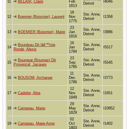
11
BELAIR, Claire
Feb
I4046
Detroit
1813
18
Ste. Anne,
12
Boemier (Boismier), Laurent
Nov
I1358
Detroit
1775
23
Ste. Anne,
13
BOEMIER (Boismier), Marie
Jan
I3886
Detroit
1816
16
Bourdeau Dit lâ€™Isle
Ste. Anne,
14
Jan
I5517
Ronde, Alexis
Detroit
1784
23
Bourgeat (Bourgas) Dit
Ste. Anne,
15
Sep
I5545
Provencal, Jacques
Detroit
1785
11
Ste. Anne,
16
BOUSOM, Archange
Dec
I3773
Detroit
1786
12
Ste. Anne,
17
Cadotte, Alira
Nov
I1651
Detroit
1849
29
Ste. Anne,
18
Campeau, Marie
May
I10852
Detroit
1829
02
Ste. Anne,
19
Campeau, Marie Anne
Oct
I1402
Detroit
1803