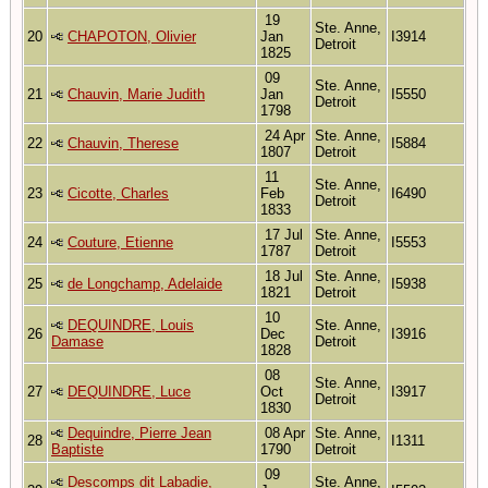
19
Ste. Anne,
20
CHAPOTON, Olivier
Jan
I3914
Detroit
1825
09
Ste. Anne,
21
Chauvin, Marie Judith
Jan
I5550
Detroit
1798
24 Apr
Ste. Anne,
22
Chauvin, Therese
I5884
1807
Detroit
11
Ste. Anne,
23
Cicotte, Charles
Feb
I6490
Detroit
1833
17 Jul
Ste. Anne,
24
Couture, Etienne
I5553
1787
Detroit
18 Jul
Ste. Anne,
25
de Longchamp, Adelaide
I5938
1821
Detroit
10
DEQUINDRE, Louis
Ste. Anne,
26
Dec
I3916
Damase
Detroit
1828
08
Ste. Anne,
27
DEQUINDRE, Luce
Oct
I3917
Detroit
1830
Dequindre, Pierre Jean
08 Apr
Ste. Anne,
28
I1311
Baptiste
1790
Detroit
09
Descomps dit Labadie,
Ste. Anne,