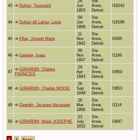
26
Ste.
43
Dufour, Toussaint
Jun
Anne,
I18242
1803
Detroit
09
Ste.
44
Dufour dit Latour, Louis
Jan
Anne,
I18199
1809
Detroit
11
Ste.
45
Ellair, Joseph Marie
Nov
Anne,
I5935
1842
Detroit
09
Ste.
46
Gagnier, Isaac
Nov
Anne,
I1166
1807
Detroit
29
Ste.
GIRARDIN, Charles
47
Apr
Anne,
I3850
FRANCOIS
1843
Detroit
26
Ste.
48
GIRARDIN, Charles MOISE
Sep
Anne,
I3853
1849
Detroit
26
Ste.
49
Girardin, Jacques Alexandre
Mar
Anne,
I1114
1806
Detroit
23
Ste.
50
GIRARDIN, Marie JOSEPHE
July
Anne,
I3847
1815
Detroit
1
2
Next»