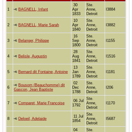
30
Ste.
1
BAGNELL, Infant
Apr
Anne,
I3884
1833
Detroit
10
Ste.
2
BAGNELL, Marie Sarah
Apr
Anne,
I3882
1840
Detroit
16
Ste.
3
Belanger, Philippe
Sep
Anne,
I1155
1800
Detroit
28
Ste.
4
Belisle, Augustin
Aug
Anne,
I1516
1841
Detroit
13
Ste.
5
Bernard dit Fontaine, Antoine
Jan
Anne,
I1181
1789
Detroit
02
Ste.
Bousom (Beauchomme) dit
6
Dec
Anne,
I206
Gascon, Jean Baptiste
1788
Detroit
Ste.
06 Jul
7
Comparet, Marie Francoise
Anne,
I1170
1792
Detroit
Ste.
11 Jul
8
Deloeil, Adelaide
Anne,
I5687
1854
Detroit
04
Ste.