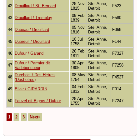
28 Nov
Ste. Anne,
42
Drouillard / St. Bernard
F523
1815
Detroit
09 Feb
Ste. Anne,
43
Drouillard / Tremblay
F580
1839
Detroit
05 Nov
Ste. Anne,
44
Dubeau / Drouillard
F368
1816
Detroit
10 Jul
Ste. Anne,
45
Dubreuil / Drouillard
F144
1758
Detroit
26 Feb
Ste. Anne,
46
Dufour / Garand
F7327
1811
Detroit
Dufour / Parmier dit
30 Apr
Ste. Anne,
47
F7258
Vadeboncoeur
1805
Detroit
Durebois / Des Hetres
08 May
Ste. Anne,
48
F4527
(Deshetres)
1754
Detroit
04 Feb
Ste. Anne,
49
Ellair / GIRARDIN
F914
1812
Detroit
28 Apr
Ste. Anne,
50
Fauvel dit Bigras / Dufour
F7247
1755
Detroit
1
2
3
Next»