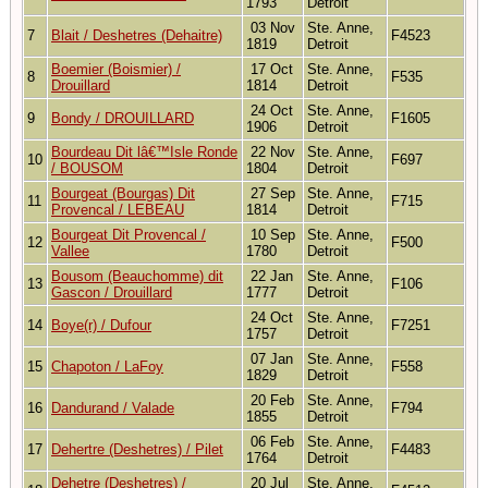
1793
Detroit
03 Nov
Ste. Anne,
7
Blait / Deshetres (Dehaitre)
F4523
1819
Detroit
Boemier (Boismier) /
17 Oct
Ste. Anne,
8
F535
Drouillard
1814
Detroit
24 Oct
Ste. Anne,
9
Bondy / DROUILLARD
F1605
1906
Detroit
Bourdeau Dit lâ€™Isle Ronde
22 Nov
Ste. Anne,
10
F697
/ BOUSOM
1804
Detroit
Bourgeat (Bourgas) Dit
27 Sep
Ste. Anne,
11
F715
Provencal / LEBEAU
1814
Detroit
Bourgeat Dit Provencal /
10 Sep
Ste. Anne,
12
F500
Vallee
1780
Detroit
Bousom (Beauchomme) dit
22 Jan
Ste. Anne,
13
F106
Gascon / Drouillard
1777
Detroit
24 Oct
Ste. Anne,
14
Boye(r) / Dufour
F7251
1757
Detroit
07 Jan
Ste. Anne,
15
Chapoton / LaFoy
F558
1829
Detroit
20 Feb
Ste. Anne,
16
Dandurand / Valade
F794
1855
Detroit
06 Feb
Ste. Anne,
17
Dehertre (Deshetres) / Pilet
F4483
1764
Detroit
Dehetre (Deshetres) /
20 Jul
Ste. Anne,