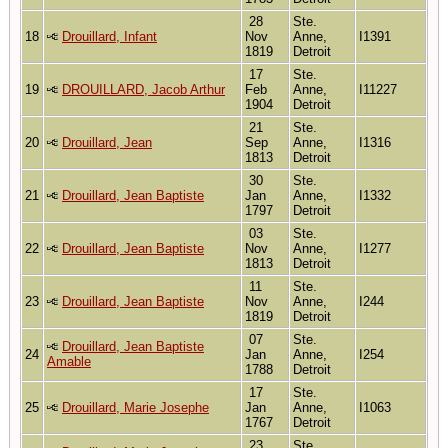
28
Ste.
18
Drouillard, Infant
Nov
Anne,
I1391
1819
Detroit
17
Ste.
19
DROUILLARD, Jacob Arthur
Feb
Anne,
I11227
1904
Detroit
21
Ste.
20
Drouillard, Jean
Sep
Anne,
I1316
1813
Detroit
30
Ste.
21
Drouillard, Jean Baptiste
Jan
Anne,
I1332
1797
Detroit
03
Ste.
22
Drouillard, Jean Baptiste
Nov
Anne,
I1277
1813
Detroit
11
Ste.
23
Drouillard, Jean Baptiste
Nov
Anne,
I244
1819
Detroit
07
Ste.
Drouillard, Jean Baptiste
24
Jan
Anne,
I254
Amable
1788
Detroit
17
Ste.
25
Drouillard, Marie Josephe
Jan
Anne,
I1063
1767
Detroit
23
Ste.