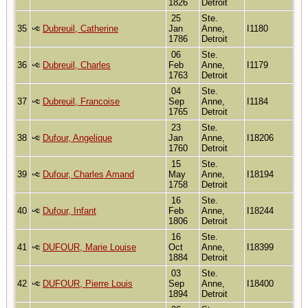
1826
Detroit
25
Ste.
35
Dubreuil, Catherine
Jan
Anne,
I1180
1786
Detroit
06
Ste.
36
Dubreuil, Charles
Feb
Anne,
I1179
1763
Detroit
04
Ste.
37
Dubreuil, Francoise
Sep
Anne,
I1184
1765
Detroit
23
Ste.
38
Dufour, Angelique
Jan
Anne,
I18206
1760
Detroit
15
Ste.
39
Dufour, Charles Amand
May
Anne,
I18194
1758
Detroit
16
Ste.
40
Dufour, Infant
Feb
Anne,
I18244
1806
Detroit
16
Ste.
41
DUFOUR, Marie Louise
Oct
Anne,
I18399
1884
Detroit
03
Ste.
42
DUFOUR, Pierre Louis
Sep
Anne,
I18400
1894
Detroit