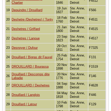
18
F4512
Chartier
1846
Detroit
19 Jun
Ste. Anne,
19
Dequindre / Drouillard
F566
1827
Detroit
18 Feb
Ste. Anne,
20
Deshetre (Deshetres) / Tonty
F4511
1760
Detroit
21 Jan
Ste. Anne,
21
Deshetres / Griffard
F4515
1800
Detroit
23 Sep
Ste. Anne,
22
Deshetres / Lanoue
F4517
1823
Detroit
29 Oct
Ste. Anne,
23
Desnoyer / Dufour
F7325
1811
Detroit
25 Feb
Ste. Anne,
24
Drouillard / Bigras dit Fauvel
F131
1754
Detroit
20 Nov
Ste. Anne,
25
DROUILLARD / Bourassa
F1519
1898
Detroit
Drouillard / Descomps dite
20 Nov
Ste. Anne,
26
F146
Labadie
1776
Detroit
04 Sep
Ste. Anne,
27
DROUILLARD / Deshetres
F4628
1888
Detroit
04 May
Ste. Anne,
28
Drouillard / Langlois
F446
1818
Detroit
10 Feb
Ste. Anne,
29
Drouillard / Latour
F129
1798
Detroit