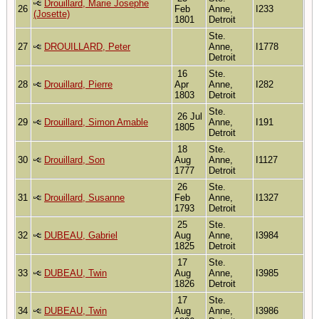
Drouillard, Marie Josephe
26
Feb
Anne,
I233
(Josette)
1801
Detroit
Ste.
27
DROUILLARD, Peter
Anne,
I1778
Detroit
16
Ste.
28
Drouillard, Pierre
Apr
Anne,
I282
1803
Detroit
Ste.
26 Jul
29
Drouillard, Simon Amable
Anne,
I191
1805
Detroit
18
Ste.
30
Drouillard, Son
Aug
Anne,
I1127
1777
Detroit
26
Ste.
31
Drouillard, Susanne
Feb
Anne,
I1327
1793
Detroit
25
Ste.
32
DUBEAU, Gabriel
Aug
Anne,
I3984
1825
Detroit
17
Ste.
33
DUBEAU, Twin
Aug
Anne,
I3985
1826
Detroit
17
Ste.
34
DUBEAU, Twin
Aug
Anne,
I3986