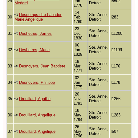
29
Jan
I5502
Medard
Detroit
1776
14
Descomps dite Labadie,
Ste. Anne,
30
Feb
I283
Marie Angelique
Detroit
1760
23
Ste. Anne,
31
Deshetres, James
Dec
I11200
Detroit
1830
06
Ste. Anne,
32
Deshetres, Marie
Jan
I11199
Detroit
1829
19
Ste. Anne,
33
Desnoyers, Jean Baptiste
Mar
I1176
Detroit
1771
02
Ste. Anne,
34
Desnoyers, Philippe
Jan
I1178
Detroit
1775
20
Ste. Anne,
35
Drouillard, Agathe
Nov
I1266
Detroit
1793
18
Ste. Anne,
36
Drouillard, Angelique
May
I1283
Detroit
1794
26
Ste. Anne,
37
Drouillard, Angelique
May
I607
Detroit
1796