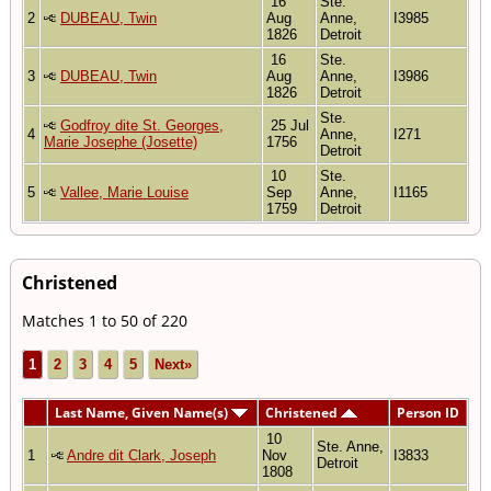
16
Ste.
2
DUBEAU, Twin
Aug
Anne,
I3985
1826
Detroit
16
Ste.
3
DUBEAU, Twin
Aug
Anne,
I3986
1826
Detroit
Ste.
Godfroy dite St. Georges,
25 Jul
4
Anne,
I271
Marie Josephe (Josette)
1756
Detroit
10
Ste.
5
Vallee, Marie Louise
Sep
Anne,
I1165
1759
Detroit
Christened
Matches 1 to 50 of 220
1
2
3
4
5
Next»
Last Name, Given Name(s)
Christened
Person ID
10
Ste. Anne,
1
Andre dit Clark, Joseph
Nov
I3833
Detroit
1808